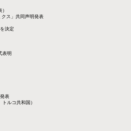
表）
ミクス」共同声明発表
裁を決定
式表明
発表
、トルコ共和国）