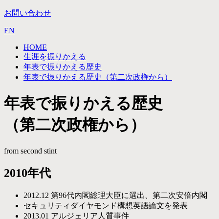
お問い合わせ
EN
HOME
生涯を振りかえる
年表で振りかえる歴史
年表で振りかえる歴史（第二次政権から）
年表で振りかえる歴史
（第二次政権から）
from second stint
2010年代
2012.12
第96代内閣総理大臣に選出、第二次安倍内閣
セキュリティダイヤモンド構想英語論文を発表
2013.01
アルジェリア人質事件