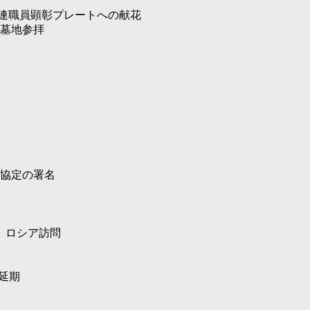
国連職員顕彰プレートへの献花
墓地参拝
協定の署名
、ロシア訪問
半延期