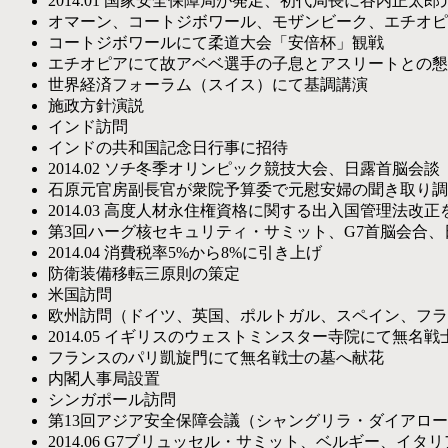
2014.01
国家安全保障局が発足、初代局長に谷内正太郎
オマーン、コートジボワール、モザンビーク、エチオピ
コートジボワールにて柔道大会「安倍杯」観戦
エチオピアにて故アベベ選手の子息とアスリートとの懇
世界経済フォーラム（スイス）にて基調講演
施政方針演説
インド訪問
インドの共和国記念日行事に招待
2014.02
ソチ冬季オリンピック競技大会、日露首脳会談
石原元官房副長官が衆院予算委で元慰安婦の聞き取り調
2014.03
高度人材永住権資格に関する出入国管理法改正
第3回ハーグ核セキュリティ・サミット、G7首脳会合
2014.04
消費税率5%から8%に引き上げ
防衛装備移転三原則の策定
米国訪問
欧州訪問（ドイツ、英国、ポルトガル、スペイン、フラ
2014.05
イギリスのウェストミンスター寺院にて無名戦
フランスのパリ凱旋門にて無名戦士の墓へ献花
内閣人事局設置
シンガポール訪問
第13回アジア安全保障会議（シャングリラ・ダイアロ
2014.06
G7ブリュッセル・サミット、ベルギー、イタリ