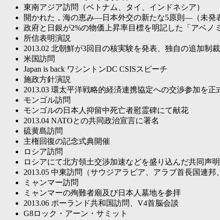
東南アジア訪問（ベトナム、タイ、インドネシア）
開かれた，海の恵み―日本外交の新たな5原則―（未発
政府と日銀が2%の物価上昇率目標を明記した「アベノ
所信表明演説
2013.02
北朝鮮が3回目の核実験を発表、独自の追加制
米国訪問
Japan is back ワシントンDC CSISスピーチ
施政方針演説
2013.03
環太平洋戦略的経済連携協定への交渉参加を正
モンゴル訪問
モンゴルの日本人抑留中死亡者慰霊碑にて献花
2013.04
NATOとの共同政治宣言に署名
硫黄島訪問
主権回復の記念式典開催
ロシア訪問
ロシアにて北方領土交渉加速などを盛り込んだ共同声明
2013.05
中東訪問（サウジアラビア、アラブ首長国連邦
ミャンマー訪問
ミャンマーの殉難者廟及び日本人墓地を参拝
2013.06
ポーランド共和国訪問、V4首脳会談
G8ロック・アーン・サミット