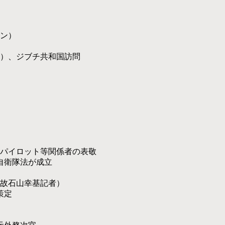
ン）
）、ジブチ共和国訪問
パイロット等関係者の表敬
自衛隊法が成立
故石山幸基記者）
策定